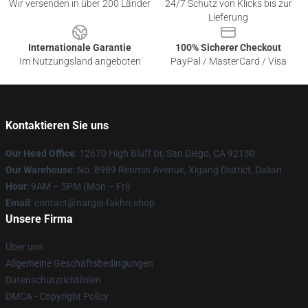
Wir versenden in über 200 Länder
24/7 Schutz von Klicks bis zur
Lieferung
Internationale Garantie
100% Sicherer Checkout
Im Nutzungsland angeboten
PayPal / MasterCard / Visa
Kontaktieren Sie uns
Our Head Office
: 12670 High Bluff Dr, San Diego, CA 92130
Our Warehouse
: No. 8989 Renmin Avenue, Xigang District, Dalian
Hour
: 9AM – 5PM (Mon – Fri)
Email
: contact@nargis-fakhri.shop
Unsere Firma
Über uns
Allgemeine Geschäftsbedingungen
Datenschutzrichtlinien
DMCA - Copyright Policy