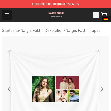
FREE
shipping on orders over $100
Nargis Fakhri Shop - Official Nargis Fakhri Merchandise 
Open menu
Startseite
/
Nargis Fakhri Dekoration
/
Nargis Fakhri Tapes