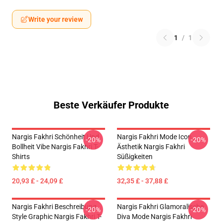
Write your review
1
/
1
Beste Verkäufer Produkte
Nargis Fakhri Schönheit Und
Nargis Fakhri Mode Icon
-20%
-20%
Bollheit Vibe Nargis Fakhri T-
Ästhetik Nargis Fakhri
Shirts
Süßigkeiten
20,93 £ - 24,09 £
32,35 £ - 37,88 £
Nargis Fakhri Beschreibung
Nargis Fakhri Glamoralische
-20%
-20%
Style Graphic Nargis Fakhri T-
Diva Mode Nargis Fakhri