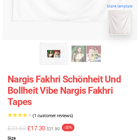
blank template
Nargis Fakhri Schönheit Und
Bollheit Vibe Nargis Fakhri
Tapes
(1 customer reviews)
£21.63
£17.30
-20%
$21.90
Size