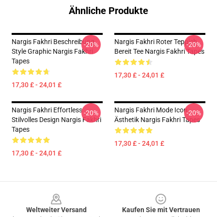
Ähnliche Produkte
Nargis Fakhri Beschreibung
Nargis Fakhri Roter Teppich
-20%
-20%
Style Graphic Nargis Fakhri
Bereit Tee Nargis Fakhri Tapes
Tapes
17,30 £ - 24,01 £
17,30 £ - 24,01 £
Nargis Fakhri Effortless
Nargis Fakhri Mode Icon
-20%
-20%
Stilvolles Design Nargis Fakhri
Ästhetik Nargis Fakhri Tapes
Tapes
17,30 £ - 24,01 £
17,30 £ - 24,01 £
Footer
Weltweiter Versand
Kaufen Sie mit Vertrauen